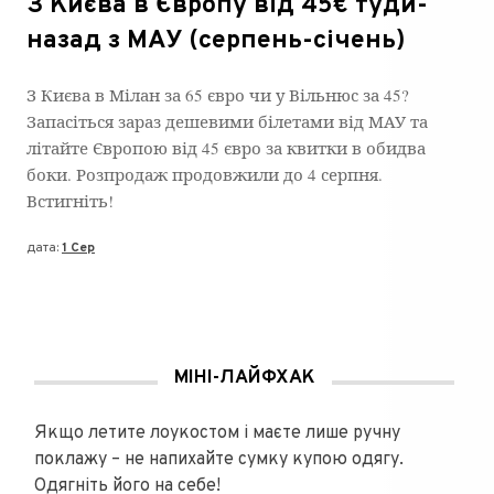
З Києва в Європу від 45€ туди-
назад з МАУ (серпень-січень)
З Києва в Мілан за 65 євро чи у Вільнюс за 45?
Запасіться зараз дешевими білетами від МАУ та
літайте Європою від 45 євро за квитки в обидва
боки. Розпродаж продовжили до 4 серпня.
Встигніть!
дата:
1 Сер
МІНІ-ЛАЙФХАК
Якщо летите лоукостом і маєте лише ручну
поклажу – не напихайте сумку купою одягу.
Одягніть його на себе!