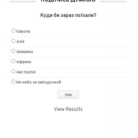
ПОДІЛИСЬ ДУМКОЮ
Куди би зараз поїхали?
Європа
Азія
Америка
Африка
Австралія
Не небо за звёздочкой
View Results