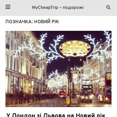
MyCheapTrip – подорожі
ПОЗНАЧКА:
НОВИЙ РІК
У Лондон зі Львова на Новий рік