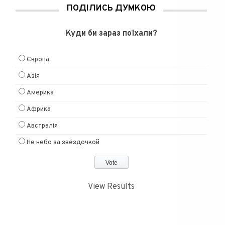
ПОДІЛИСЬ ДУМКОЮ
Куди би зараз поїхали?
Європа
Азія
Америка
Африка
Австралія
Не небо за звёздочкой
View Results