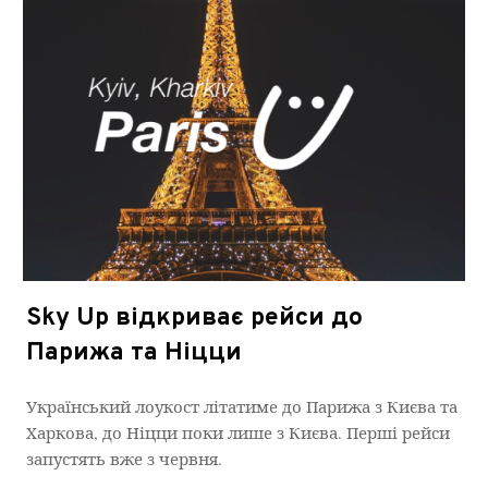
Sky Up відкриває рейси до
Парижа та Ніцци
Український лоукост літатиме до Парижа з Києва та
Харкова, до Ніцци поки лише з Києва. Перші рейси
запустять вже з червня.