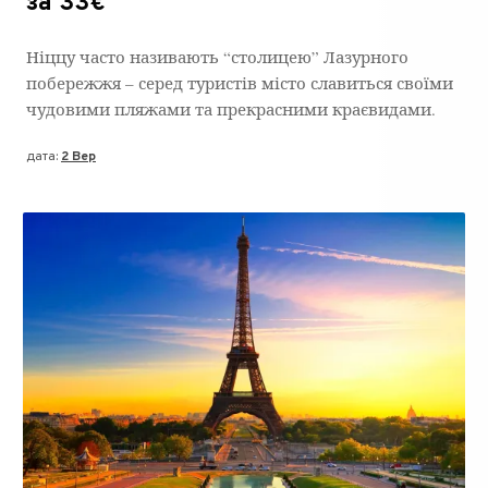
за 33€
Ніццу часто називають “столицею” Лазурного
побережжя – серед туристів місто славиться своїми
чудовими пляжами та прекрасними краєвидами.
дата:
2 Вер