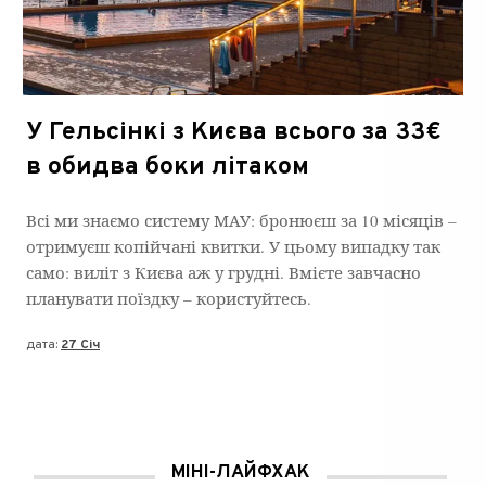
У Гельсінкі з Києва всього за 33€
в обидва боки літаком
Всі ми знаємо систему МАУ: бронюєш за 10 місяців –
отримуєш копійчані квитки. У цьому випадку так
само: виліт з Києва аж у грудні. Вмієте завчасно
планувати поїздку – користуйтесь.
дата:
27 Січ
МІНІ-ЛАЙФХАК