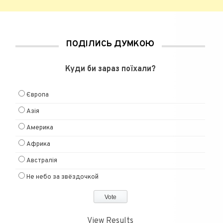
ПОДІЛИСЬ ДУМКОЮ
Куди би зараз поїхали?
Європа
Азія
Америка
Африка
Австралія
Не небо за звёздочкой
View Results