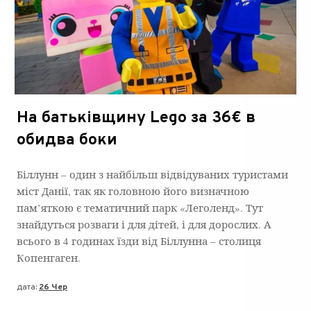
На батьківщину Lego за 36€ в
обидва боки
Біллунн – один з найбільш відвідуваних туристами
міст Данії, так як головною його визначною
пам’яткою є тематичний парк «Леголенд». Тут
знайдуться розваги і для дітей, і для дорослих. А
всього в 4 годинах їзди від Біллунна – столиця
Копенгаген.
дата:
26 Чер