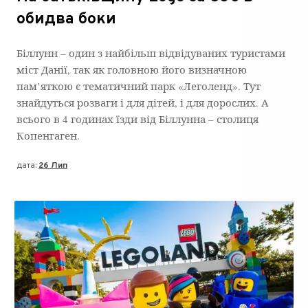
обидва боки
Біллунн – один з найбільш відвідуваних туристами
міст Данії, так як головною його визначною
пам’яткою є тематичний парк «Леголенд». Тут
знайдуться розваги і для дітей, і для дорослих. А
всього в 4 годинах їзди від Біллунна – столиця
Копенгаген.
дата:
26 Лип