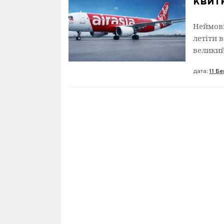
квитк
Неймові
летіти 
великий
дата:
11 Бе