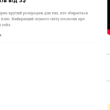
ів від 3$
рно крутий розпродаж для тих, кто збирається
в Азію. Найкращий лоукост світу оголосив про
 сейл.
р