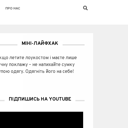
ПРО НАС
МІНІ-ЛАЙФХАК
кщо летите лоукостом і маєте лише
учну поклажу – не напихайте сумку
пою одягу. Одягніть його на себе!
ПІДПИШИСЬ НА YOUTUBE