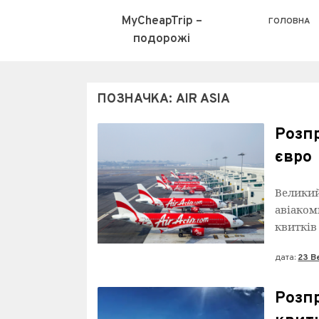
MyCheapTrip –
ГОЛОВНА
подорожі
ПОЗНАЧКА:
AIR ASIA
Розпр
євро
Великий
авіакомп
квитків 
дата:
23 В
Розпр