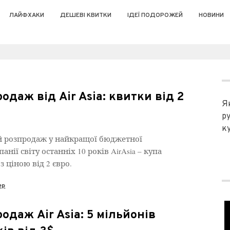
ЛАЙФХАКИ
ДЕШЕВІ КВИТКИ
ІДЕЇ ПОДОРОЖЕЙ
НОВИНИ
одаж від Air Asia: квитки від 2
Я
р
ку
 розпродаж у найкращої бюджетної
анії світу останніх 10 років AirAsia – купа
з ціною від 2 євро.
ер
одаж Air Asia: 5 мільйонів