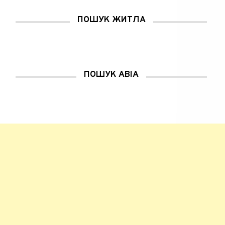
в
і
к
ПОШУК ЖИТЛА
н
і
)
ПОШУК АВІА