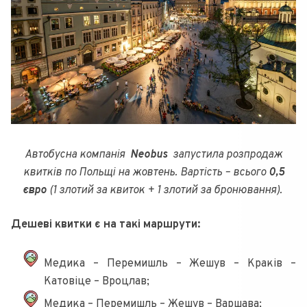
Автобусна компанія
Neobus
запустила розпродаж
квитків по Польщі на жовтень. Вартість – всього
0,5
євро
(1 злотий за квиток + 1 злотий за бронювання).
Дешеві квитки є на такі маршрути:
Медика – Перемишль – Жешув – Краків –
Катовіце – Вроцлав;
Медика – Перемишль – Жешув – Варшава;