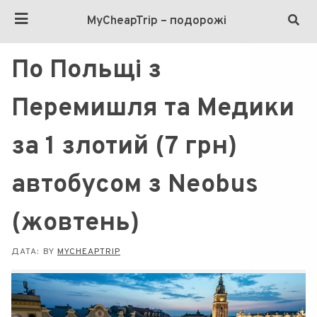
MyCheapTrip – подорожі
По Польщі з
Перемишля та Медики
за 1 злотий (7 грн)
автобусом з Neobus
(жовтень)
ДАТА:
BY
MYCHEAPTRIP