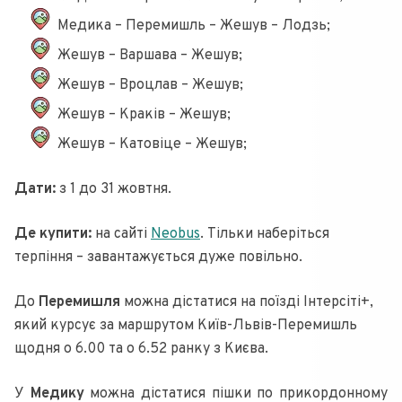
Медика – Перемишль – Жешув – Лодзь;
Жешув – Варшава – Жешув;
Жешув – Вроцлав – Жешув;
Жешув – Краків – Жешув;
Жешув – Катовіце – Жешув;
Дати:
з 1 до 31 жовтня.
Де купити:
на сайті
Neobus
. Тільки наберіться
терпіння – завантажується дуже повільно.
До
Перемишля
можна дістатися на поїзді Інтерсіті+,
який курсує за маршрутом Київ-Львів-Перемишль
щодня о 6.00 та о 6.52 ранку з Києва.
У
Медику
можна дістатися пішки по прикордонному