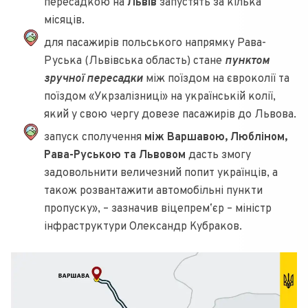
пересадкою на
Львів
запустять за кілька
місяців.
для пасажирів польського напрямку Рава-
Руська (Львівська область) стане
пунктом
зручної пересадки
між поїздом на євроколії та
поїздом «Укрзалізниці» на українській колії,
який у свою чергу довезе пасажирів до Львова.
запуск сполучення
між Варшавою, Любліном,
Рава-Руською та Львовом
дасть змогу
задовольнити величезний попит українців, а
також розвантажити автомобільні пункти
пропуску», – зазначив віцепремʼєр – міністр
інфраструктури Олександр Кубраков.