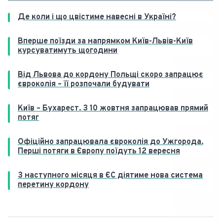
Де коли і що цвістиме навесні в Україні?
Вперше поїзди за напрямком Київ-Львів-Київ
курсуватимуть щогодини
Від Львова до кордону Польщі скоро запрацює
євроколія – її розпочали будувати
Київ – Бухарест. З 10 жовтня запрацював прямий
потяг
Офіційно запрацювала євроколія до Ужгорода.
Перші потяги в Європу поїдуть 12 вересня
З наступного місяця в ЄС діятиме нова система
перетину кордону