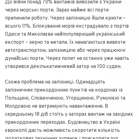
До війни понад 70% вантажів вивозили з України
через морські порти. Зараз майже всі порти
припинили роботу. Через залізницю йшли крихти –
всього 11%. Блокування морів екстрадувало з портів
Одеси та Миколаєва найпопулярніший український
експорт – зерно та метали. Їх намагаються вивезти
автотранспортом, залізницею або через працюючі
дунайські порти. Через попит на останніх уже навіть
утворився декількатижневий затор на 100 суден.
Схожа проблема на залізниці. Одинадцять
залізничних прикордонних пунктів на кордонах із
Польщею, Словаччиною, Угорщиною, Румунією та
Молдовою не витримують навантаження. В
середньому 18 діб стоїть у заторах вантаж на західних
прикордонних переходах. Будівництво в Україні
євроколії дасть можливість скоротити кількість
додаткових технічних зупинок і прискорити рух.